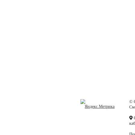
© 
Cм
C
ка
По