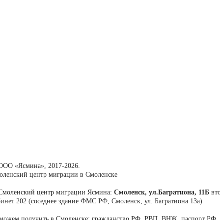
ООО «Ясмина», 2017-2026.
оленский центр миграции в Смоленске
моленский центр миграции Ясмина:
Смоленск, ул.Багратиона, 11Б
вто
бинет 202 (соседнее здание ФМС РФ, Смоленск, ул. Багратиона 13а)
можем получить в Смоленске: гражданство РФ, РВП, ВНЖ, паспорт РФ, 