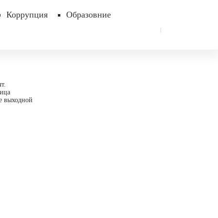
Коррупция
Образовние
чт.
ница
ье выходной