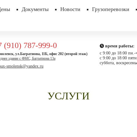
Цены
Документы
Новости
Грузоперевозки
7 (910) 787-999-0
время работы:
с 9:00 до 18:00 пн.-
оленск, ул.Багратиона, 11Б, офис 202 (второй этаж)
с 9:00 до 18:00 пят
днее здание c ФМС, Багратиона 13а
суббота, воскресен
bax-smolensk@yandex.ru
УСЛУГИ